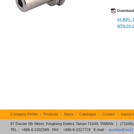
Downloa
04 系列 -
WTN-04-1
TOP
Company Profile
Products
News
Catalogue
Contact
Inquiry 
87 Daciao 5th Street, Yongkang District, Tainan 71048, TAIWAN
|
(7104
TEL： +886-6-2332589
FAX： +886-6-2317778
E-mail：
wuntaix@ms17.