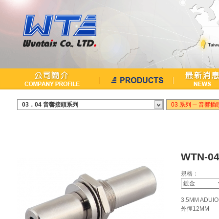
繁中
English
03．04 音響接頭系列
03 系列 ─ 音響插
WTN-04
規格：
3.5MM ADUI
外徑12MM