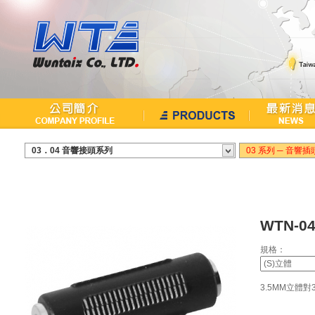
繁中
English
03．04 音響接頭系列
03 系列 ─ 音響插
WTN-04
規格：
3.5MM立體