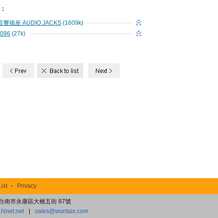
d：
 音響插座 AUDIO JACKS
(1609k)
096
(27k)
List
Privacy
8)台南市永康區大橋五街 87號
hinet.net
|
sales@wuntaix.com