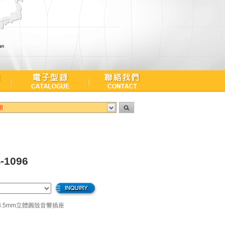
頭
-1096
對3.5mm立體圓殼音響插座