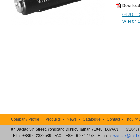
Downloa
04 系列 -
WTN-04-1
TOP
Company Profile
Products
News
Catalogue
Contact
Inquiry 
87 Daciao 5th Street, Yongkang District, Tainan 71048, TAIWAN
|
(7104
TEL： +886-6-2332589
FAX： +886-6-2317778
E-mail：
wuntaix@ms17.