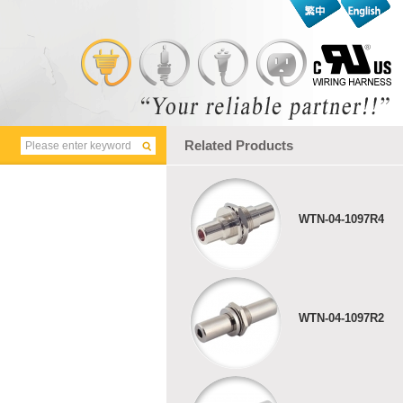
Related Products
WTN-04-1097R4
WTN-04-1097R2