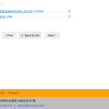
d：
 香蕉插座BANANA JACKS
(1530k)
804
(29k)
List
Privacy
8)台南市永康區大橋五街 87號
hinet.net
|
sales@wuntaix.com