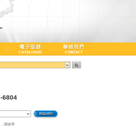
頭
-6804
座，灌線用