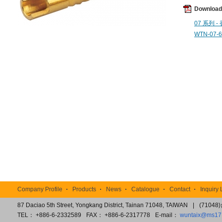
Downloa
07 系列 -
WTN-07-6
TOP
Company Profile
Products
News
Catalogue
Contact
Inquiry 
87 Daciao 5th Street, Yongkang District, Tainan 71048, TAIWAN
|
(7104
TEL： +886-6-2332589
FAX： +886-6-2317778
E-mail：
wuntaix@ms17.