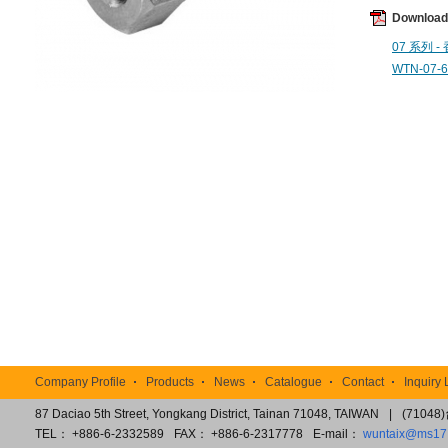
Downloa
07 系列 -
WTN-07-6
TOP
Company Profile
Products
News
Catalogue
Contact
Inquiry 
87 Daciao 5th Street, Yongkang District, Tainan 71048, TAIWAN
|
(7104
TEL： +886-6-2332589
FAX： +886-6-2317778
E-mail：
wuntaix@ms17.