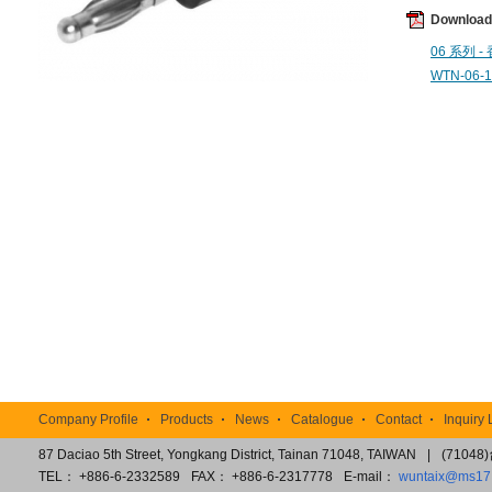
Downloa
06 系列 -
WTN-06-1
TOP
Company Profile
Products
News
Catalogue
Contact
Inquiry 
87 Daciao 5th Street, Yongkang District, Tainan 71048, TAIWAN
|
(7104
TEL： +886-6-2332589
FAX： +886-6-2317778
E-mail：
wuntaix@ms17.