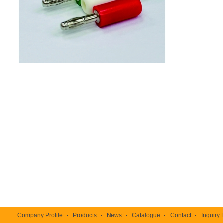
TOP
Company Profile
Products
News
Catalogue
Contact
Inquiry 