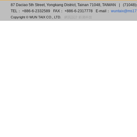
87 Daciao 5th Street, Yongkang District, Tainan 71048, TAIWAN
|
(7104
TEL： +886-6-2332589
FAX： +886-6-2317778
E-mail：
wuntaix@ms17.
Copyright © WUN TAIX CO., LTD.
網頁設計 鉅潞科技